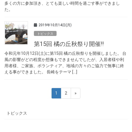
多くの方に参加頂き、とても楽しい時間を過ごす事ができまし
た。
2019年10月14日(月)
トピックス
第15回 橘の丘秋祭り開催!!
令和元年10月12日(土)に第15回 橘の丘秋祭りを開催しました。 台
風の影響がどの程度か想像もできませんでしたが、入居者様や利
用者様、ご家族、ボランティア、地域の方々のご協力で無事に終
える事ができました。 長崎をテーマ […]
投
固
固
1
2
»
稿
定
定
ペ
ペ
ナ
トピックス
ー
ー
ビ
ジ
ジ
ゲ