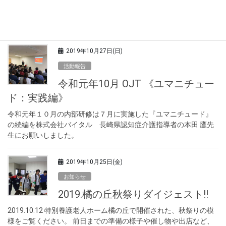
11月は21日（木）に九州プロレス様の慰問があります。お楽しみ
に♬
2019年10月27日(日)
活動報告
令和元年10月 OJT 《ユマニチュー
ド：実践編》
令和元年１０月の内部研修は７月に実施した『ユマニチュード』
の続編を株式会社バイタル 長崎県認知症介護指導者の本田 鷹先
生にお願いしました。
2019年10月25日(金)
お知らせ
2019.橘の丘秋祭りダイジェスト!!
2019.10.12 特別養護老人ホーム橘の丘で開催された、秋祭りの模
様をご覧ください。 前日までの準備の様子や催し物や出店など、