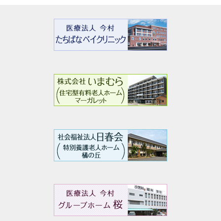
ー
シ
ョ
ン