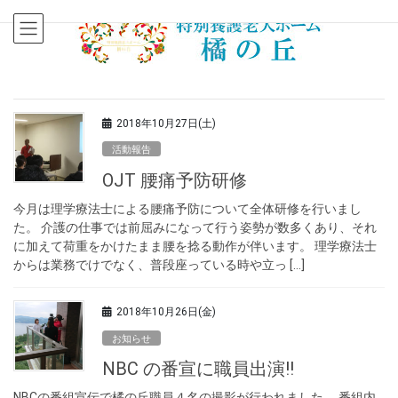
2018年10月27日(土)
活動報告
OJT 腰痛予防研修
今月は理学療法士による腰痛予防について全体研修を行いまし
た。 介護の仕事では前屈みになって行う姿勢が数多くあり、それ
に加えて荷重をかけたまま腰を捻る動作が伴います。 理学療法士
からは業務でけでなく、普段座っている時や立っ […]
2018年10月26日(金)
お知らせ
NBC の番宣に職員出演!!
NBCの番組宣伝で橘の丘職員４名の撮影が行われました。 番組内