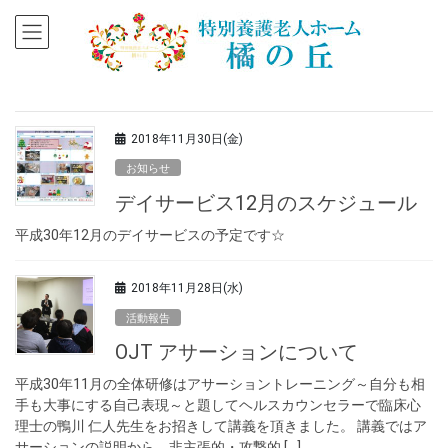
2018年11月30日(金)
お知らせ
デイサービス12月のスケジュール
平成30年12月のデイサービスの予定です☆
2018年11月28日(水)
活動報告
OJT アサーションについて
平成30年11月の全体研修はアサーショントレーニング～自分も相
手も大事にする自己表現～と題してヘルスカウンセラーで臨床心
理士の鴨川 仁人先生をお招きして講義を頂きました。 講義ではア
サーションの説明から、非主張的・攻撃的 […]