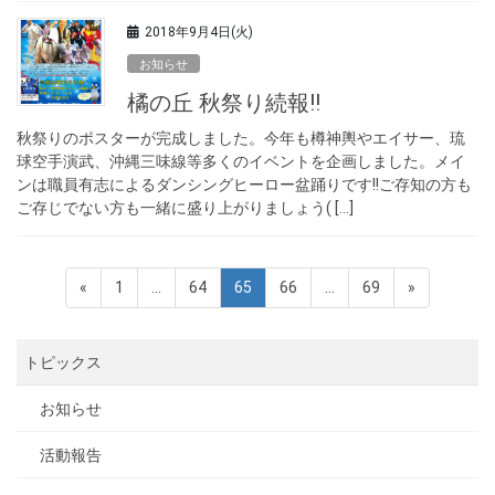
2018年9月4日(火)
お知らせ
橘の丘 秋祭り続報!!
秋祭りのポスターが完成しました。今年も樽神輿やエイサー、琉
球空手演武、沖縄三味線等多くのイベントを企画しました。メイ
ンは職員有志によるダンシングヒーロー盆踊りです!!ご存知の方も
ご存じでない方も一緒に盛り上がりましょう( […]
投
固
固
固
固
固
«
1
…
64
65
66
…
69
»
稿
定
定
定
定
定
ペ
ペ
ペ
ペ
ペ
ナ
トピックス
ー
ー
ー
ー
ー
ビ
ジ
ジ
ジ
ジ
ジ
ゲ
お知らせ
ー
活動報告
シ