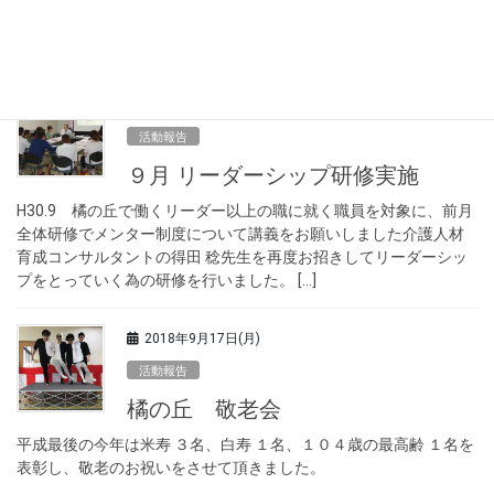
会の研修センターでセンター長の野田哲子先生を講師に迎え、講
義とグループワークを行いました。
2018年9月21日(金)
活動報告
９月 リーダーシップ研修実施
H30.9 橘の丘で働くリーダー以上の職に就く職員を対象に、前月
全体研修でメンター制度について講義をお願いしました介護人材
育成コンサルタントの得田 稔先生を再度お招きしてリーダーシッ
プをとっていく為の研修を行いました。 […]
2018年9月17日(月)
活動報告
橘の丘 敬老会
平成最後の今年は米寿 ３名、白寿 １名、１０４歳の最高齢 １名を
表彰し、敬老のお祝いをさせて頂きました。